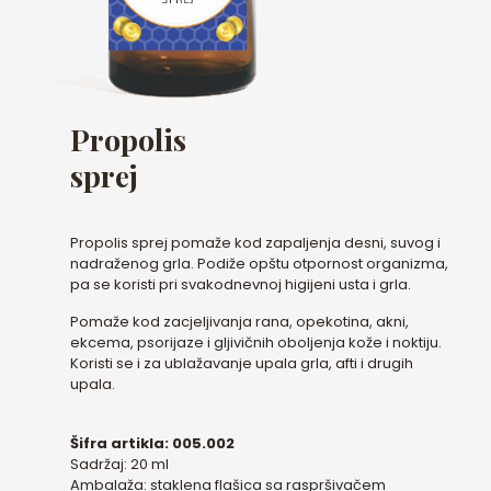
Propolis
sprej
Propolis sprej pomaže kod zapaljenja desni, suvog i
nadraženog grla. Podiže opštu otpornost organizma,
pa se koristi pri svakodnevnoj higijeni usta i grla.
Pomaže kod zacjeljivanja rana, opekotina, akni,
ekcema, psorijaze i gljivičnih oboljenja kože i noktiju.
Koristi se i za ublažavanje upala grla, afti i drugih
upala.
Šifra artikla: 005.002
Sadržaj: 20 ml
Ambalaža: staklena flašica sa raspršivačem