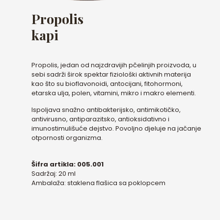
Propolis
kapi
Propolis, jedan od najzdravijih pčelinjih proizvoda, u
sebi sadrži širok spektar fiziološki aktivnih materija
kao što su bioflavonoidi, antocijani, fitohormoni,
etarska ulja, polen, vitamini, mikro i makro elementi.
Ispoljava snažno antibakterijsko, antimikotičko,
antivirusno, antiparazitsko, antioksidativno i
imunostimulišuće dejstvo. Povoljno djeluje na jačanje
otpornosti organizma.
Šifra artikla: 005.001
Sadržaj: 20 ml
Ambalaža: staklena flašica sa poklopcem