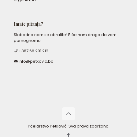
Imate pitanja?
Slobodno nam se obratite! Biće nam drago da vam
pomognemo.
+387 66 201 212
info@petkovic.ba
Pčelarstvo Petković. Sva prava zadržana.