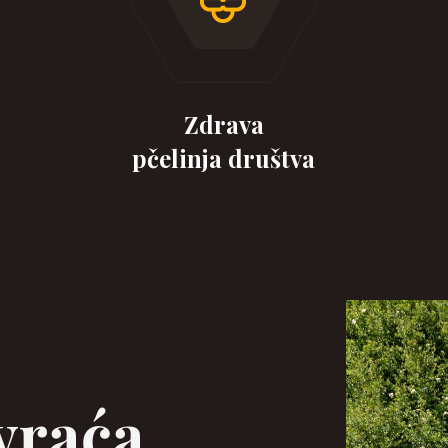
Zdrava
pčelinja društva
vraća