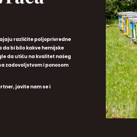
ajaju različite poljoprivredne
 da bi bilo kakve hemijske
le da utiču na kvalitet našeg
 sa zadovoljstvom i ponosom
rtner, javite nam se i