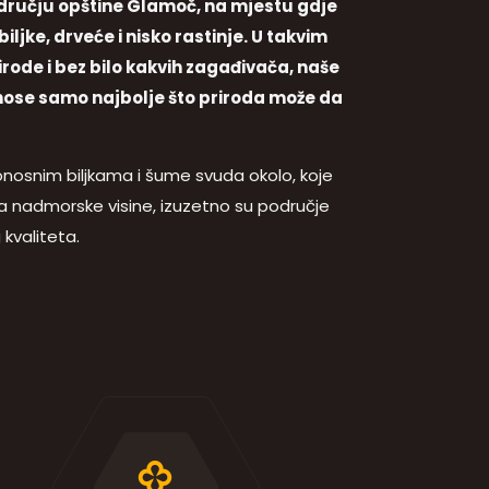
odručju opštine Glamoč, na mjestu gdje
iljke, drveće i nisko rastinje. U takvim
rode i bez bilo kakvih zagađivača, naše
nose samo najbolje što priroda može da
osnim biljkama i šume svuda okolo, koje
a nadmorske visine, izuzetno su područje
kvaliteta.