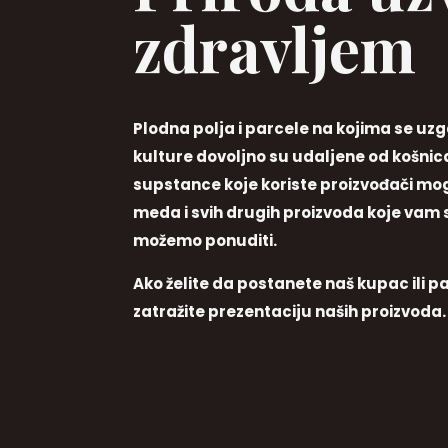
zdravljem
Plodna polja i parcele na kojima se uzg
kulture dovoljno su udaljene od košnica
supstance koje koriste proizvođači mog
meda i svih drugih proizvoda koje vam
možemo ponuditi.
Ako želite da postanete naš kupac ili pa
zatražite prezentaciju naših proizvoda.