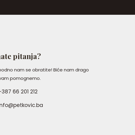
ate pitanja?
bodno nam se obratite! Biće nam drago
 vam pomognemo.
387 66 201 212
nfo@petkovic.ba