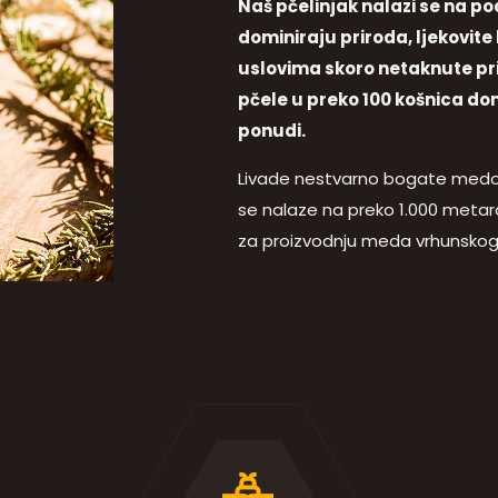
Naš pčelinjak nalazi se na p
dominiraju priroda, ljekovite b
uslovima skoro netaknute pri
pčele u preko 100 košnica do
ponudi.
Livade nestvarno bogate medon
se nalaze na preko 1.000 metar
za proizvodnju meda vrhunskog 