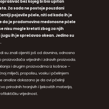
 oprašivač bez kojeg bi bio upitan
rsta. Za sada ne postoje pouzdani
mlji pojavile pčele, niti od kada ih je
 se da je pradomovina medonosne pčele
 se nisu mogle kretati zbog za njih
 jugu ih je sprečavao okean. Jedino su
.
udi su znali cijeniti još od davnina, odnosno
 proizvođača vrijednih i zdravih proizvoda.
lanja i drugim proizvodima iz košnice –
j mliječi, propolisu, vosku i pčelinjem
ke analize dokazano je da ovi pčelinji
 prirodnih hranjivih i ljekovitih materija,
filaktičku vrijednost.