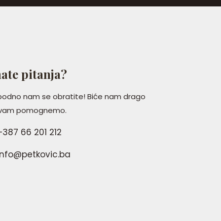
ate pitanja?
bodno nam se obratite! Biće nam drago
 vam pomognemo.
387 66 201 212
nfo@petkovic.ba