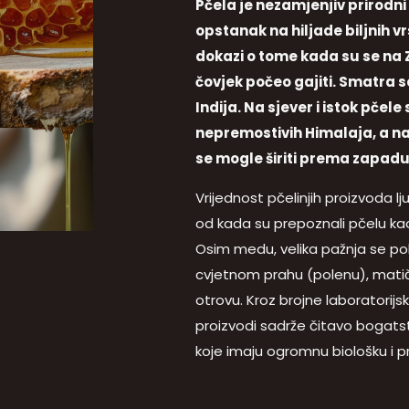
Pčela je nezamjenjiv prirodni
opstanak na hiljade biljnih v
dokazi o tome kada su se na Ze
čovjek počeo gajiti. Smatra
Indija. Na sjever i istok pčele
nepremostivih Himalaja, a na
se mogle širiti prema zapadu
Vrijednost pčelinjih proizvoda lj
od kada su prepoznali pčelu kao
Osim medu, velika pažnja se pok
cvjetnom prahu (polenu), matično
otrovu. Kroz brojne laboratorijs
proizvodi sadrže čitavo bogatstvo
koje imaju ogromnu biološku i pro